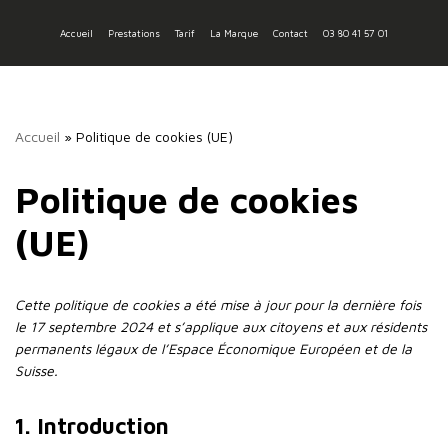
Accueil
Prestations
Tarif
La Marque
Contact
03 80 41 57 01
Aller
au
contenu
Accueil
»
Politique de cookies (UE)
Politique de cookies
(UE)
Cette politique de cookies a été mise à jour pour la dernière fois
le 17 septembre 2024 et s’applique aux citoyens et aux résidents
permanents légaux de l’Espace Économique Européen et de la
Suisse.
1. Introduction